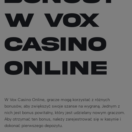
w Vox
Casino
Online
W Vox Casino Online, gracze mogą korzystać z różnych
bonusów, aby zwiększyć swoje szanse na wygraną. Jednym z
nich jest bonus powitalny, który jest udzielany nowym graczom.
Aby otrzymać ten bonus, należy zarejestrować się w kasynie i
dokonać pierwszego depozytu.