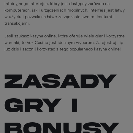
intuicyjnego interfejsu, który jest dostępny zarówno na
komputerach, jak i urządzeniach mobilnych. Interfejs jest łatwy
w użyciu i pozwala na łatwe zarządzanie swoimi kontami i
transakcjami.
Jeśli szukasz kasyna online, które oferuje wiele gier i korzystne
warunki, to Vox Casino jest idealnym wyborem. Zarejestruj się
już dziś i zacznij korzystać z tego popularnego kasyna online!
Zasady
gry i
bonusy