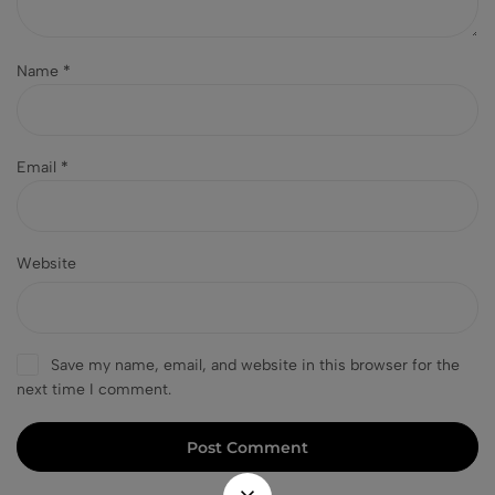
Name
*
Email
*
Website
Save my name, email, and website in this browser for the
next time I comment.
Post Comment