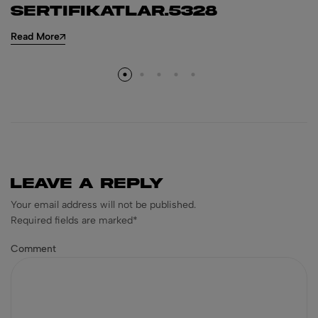
Sertifikatlar.5328
Read More
Leave A Reply
Your email address will not be published.
Required fields are marked
*
Comment