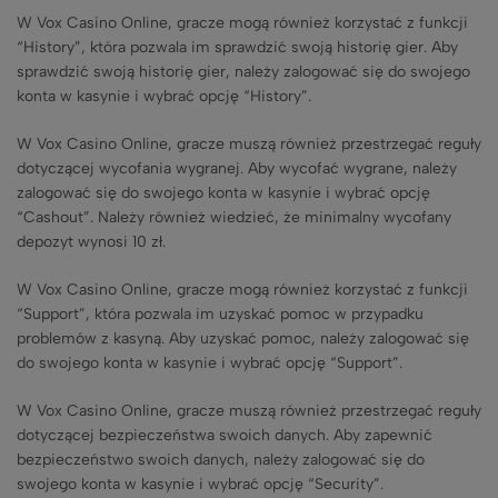
W Vox Casino Online, gracze mogą również korzystać z funkcji
“History”, która pozwala im sprawdzić swoją historię gier. Aby
sprawdzić swoją historię gier, należy zalogować się do swojego
konta w kasynie i wybrać opcję “History”.
W Vox Casino Online, gracze muszą również przestrzegać reguły
dotyczącej wycofania wygranej. Aby wycofać wygrane, należy
zalogować się do swojego konta w kasynie i wybrać opcję
“Cashout”. Należy również wiedzieć, że minimalny wycofany
depozyt wynosi 10 zł.
W Vox Casino Online, gracze mogą również korzystać z funkcji
“Support”, która pozwala im uzyskać pomoc w przypadku
problemów z kasyną. Aby uzyskać pomoc, należy zalogować się
do swojego konta w kasynie i wybrać opcję “Support”.
W Vox Casino Online, gracze muszą również przestrzegać reguły
dotyczącej bezpieczeństwa swoich danych. Aby zapewnić
bezpieczeństwo swoich danych, należy zalogować się do
swojego konta w kasynie i wybrać opcję “Security”.